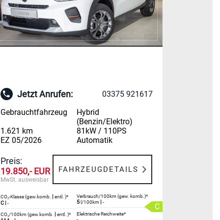
Jetzt Anrufen:
03375 921617
Gebrauchtfahrzeug
Hybrid
(Benzin/Elektro)
1.621 km
81kW / 110PS
EZ 05/2026
Automatik
Preis:
FAHRZEUGDETAILS
19.850,- EUR
MwSt. ausweisbar
|
Verbrauch/100km (gew. komb.)*
CO₂-Klasse (gew.komb.
entl. )*
5
|
l/100km
-
C
|
-
C
|
Elektrische Reichweite*
CO₂/100km (gew.komb.
entl. )*
-