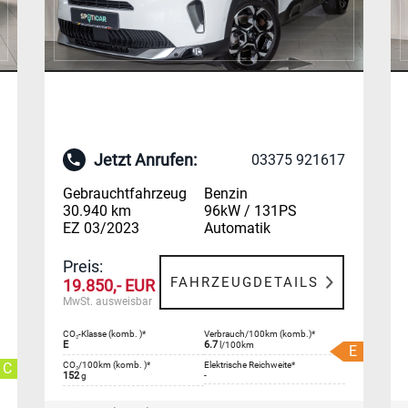
Jetzt Anrufen:
03375 921617
Gebrauchtfahrzeug
Benzin
30.940 km
96kW / 131PS
EZ 03/2023
Automatik
Preis:
FAHRZEUGDETAILS
19.850,- EUR
MwSt. ausweisbar
CO₂-Klasse (komb. )*
Verbrauch/100km (komb.)*
E
6.7
l/100km
E
C
CO₂/100km (komb. )*
Elektrische Reichweite*
152
-
g