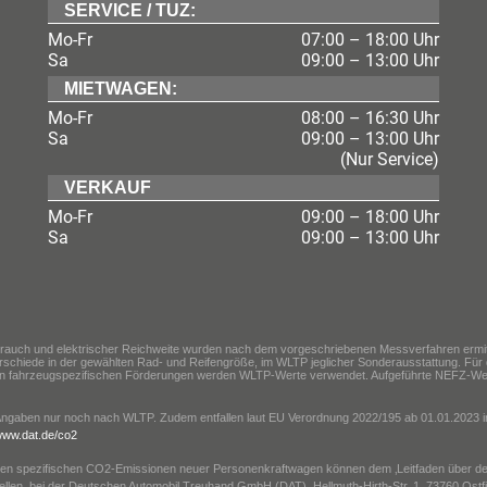
SERVICE / TUZ:
Mo-Fr
07:00 – 18:00 Uhr
Sa
09:00 – 13:00 Uhr
MIETWAGEN:
Mo-Fr
08:00 – 16:30 Uhr
Sa
09:00 – 13:00 Uhr
(Nur Service)
VERKAUF
Mo-Fr
09:00 – 18:00 Uhr
Sa
09:00 – 13:00 Uhr
brauch und elektrischer Reichweite wurden nach dem vorgeschriebenen Messverfahren ermitt
rschiede in der gewählten Rad- und Reifengröße, im WLTP jeglicher Sonderausstattung. F
 von fahrzeugspezifischen Förderungen werden WLTP-Werte verwendet. Aufgeführte NEFZ-Wer
llen Angaben nur noch nach WLTP. Zudem entfallen laut EU Verordnung 2022/195 ab 01.01.20
ww.dat.de/co2
iziellen spezifischen CO2-Emissionen neuer Personenkraftwagen können dem ‚Leitfaden über
llen, bei der Deutschen Automobil Treuhand GmbH (DAT), Hellmuth-Hirth-Str. 1, 73760 Ost