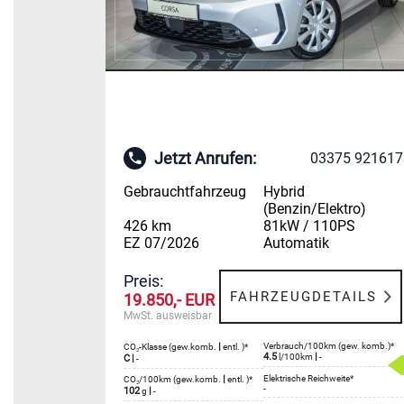
Jetzt Anrufen:
03375 921617
Gebrauchtfahrzeug
Hybrid
(Benzin/Elektro)
426 km
81kW / 110PS
EZ 07/2026
Automatik
Preis:
FAHRZEUGDETAILS
19.850,- EUR
MwSt. ausweisbar
|
Verbrauch/100km (gew. komb.)*
CO₂-Klasse (gew.komb.
entl. )*
4.5
|
l/100km
-
C
|
-
|
Elektrische Reichweite*
CO₂/100km (gew.komb.
entl. )*
-
102
|
g
-