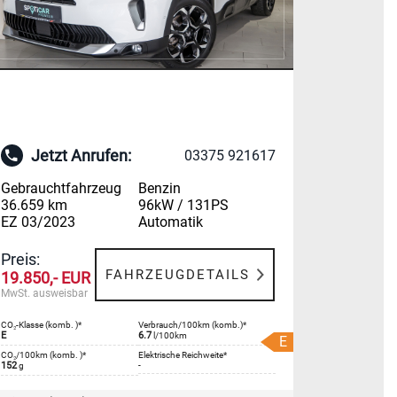
Jetzt Anrufen:
03375 921617
Gebrauchtfahrzeug
Benzin
36.659 km
96kW / 131PS
EZ 03/2023
Automatik
Preis:
FAHRZEUGDETAILS
19.850,- EUR
MwSt. ausweisbar
CO₂-Klasse (komb. )*
Verbrauch/100km (komb.)*
E
6.7
l/100km
E
CO₂/100km (komb. )*
Elektrische Reichweite*
152
-
g