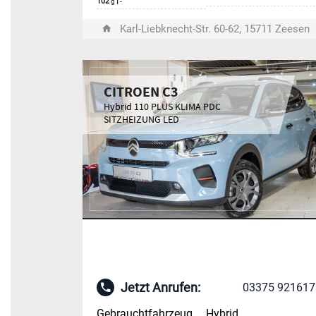
102
|
g
-
Karl-Liebknecht-Str. 60-62, 15711 Zeesen
CITROEN C3
Hybrid 110 PLUS KLIMA PDC
SITZHEIZUNG LED
Jetzt Anrufen:
03375 921617
Gebrauchtfahrzeug
Hybrid