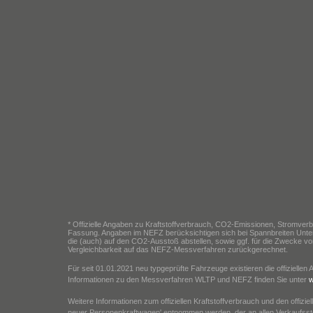
* Offizielle Angaben zu Kraftstoffverbrauch, CO2-Emissionen, Stromver
Fassung. Angaben im NEFZ berücksichtigen sich bei Spannbreiten Unte
die (auch) auf den CO2-Ausstoß abstellen, sowie ggf. für die Zwecke
Vergleichbarkeit auf das NEFZ-Messverfahren zurückgerechnet.
Für seit 01.01.2021 neu typgeprüfte Fahrzeuge existieren die offizie
Informationen zu den Messverfahren WLTP und NEFZ finden Sie unter
w
Weitere Informationen zum offiziellen Kraftstoffverbrauch und den off
neuer Personenkraftwagen' entnommen werden, der an allen Verkaufsste