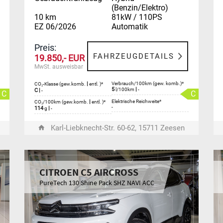
(Benzin/Elektro)
10 km
81kW / 110PS
EZ 06/2026
Automatik
Preis:
FAHRZEUGDETAILS
19.850,- EUR
MwSt. ausweisbar
|
Verbrauch/100km (gew. komb.)*
CO₂-Klasse (gew.komb.
entl. )*
5
|
l/100km
-
C
|
-
C
C
|
Elektrische Reichweite*
CO₂/100km (gew.komb.
entl. )*
-
114
|
g
-
Karl-Liebknecht-Str. 60-62, 15711 Zeesen
CITROEN C5 AIRCROSS
PureTech 130 Shine Pack SHZ NAVI ACC