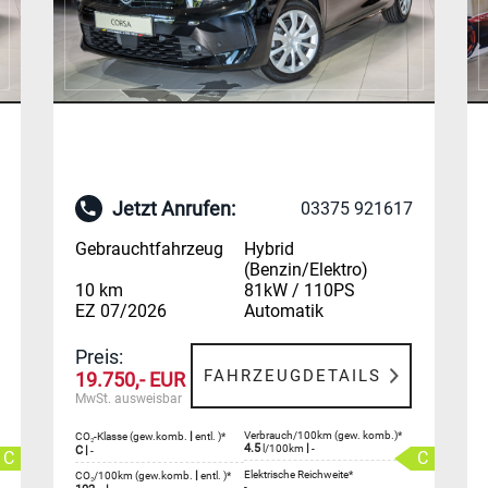
Jetzt Anrufen:
03375 921617
Gebrauchtfahrzeug
Hybrid
(Benzin/Elektro)
10 km
81kW / 110PS
EZ 07/2026
Automatik
Preis:
FAHRZEUGDETAILS
19.750,- EUR
MwSt. ausweisbar
|
Verbrauch/100km (gew. komb.)*
CO₂-Klasse (gew.komb.
entl. )*
4.5
|
l/100km
-
C
|
-
C
C
|
Elektrische Reichweite*
CO₂/100km (gew.komb.
entl. )*
-