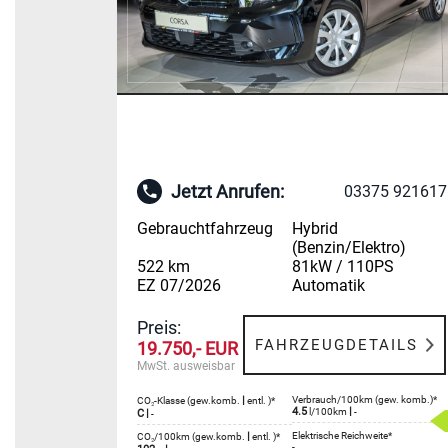
Jetzt Anrufen:
03375 921617
Gebrauchtfahrzeug
Hybrid
(Benzin/Elektro)
522 km
81kW / 110PS
EZ 07/2026
Automatik
Preis:
FAHRZEUGDETAILS
19.750,- EUR
MwSt. ausweisbar
|
Verbrauch/100km (gew. komb.)*
CO₂-Klasse (gew.komb.
entl. )*
4.5
|
l/100km
-
C
|
-
|
Elektrische Reichweite*
CO₂/100km (gew.komb.
entl. )*
-