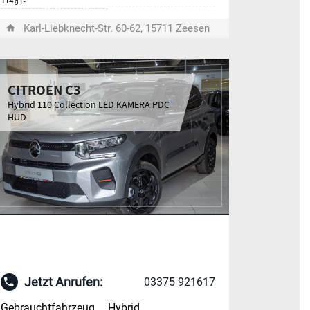
114
|
g
-
Karl-Liebknecht-Str. 60-62, 15711 Zeesen
CITROEN C3
Hybrid 110 Collection LED KAMERA PDC
HUD
Jetzt Anrufen:
03375 921617
Gebrauchtfahrzeug
Hybrid