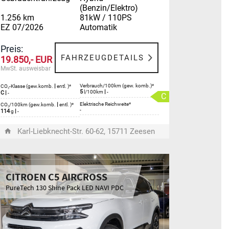
(Benzin/Elektro)
1.256 km
81kW / 110PS
EZ 07/2026
Automatik
Preis:
FAHRZEUGDETAILS
19.850,- EUR
MwSt. ausweisbar
|
Verbrauch/100km (gew. komb.)*
CO₂-Klasse (gew.komb.
entl. )*
5
|
l/100km
-
C
|
-
C
|
Elektrische Reichweite*
CO₂/100km (gew.komb.
entl. )*
-
114
|
g
-
Karl-Liebknecht-Str. 60-62, 15711 Zeesen
CITROEN C5 AIRCROSS
PureTech 130 Shine Pack LED NAVI PDC