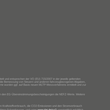
elt und entsprechen der VO (EU) 715/2007 in der jeweils geltenden
ür die Bemessung von Steuern und anderen fahrzeugbezogenen Abgaben,
te wurden ggf. auf Basis neuen MLTP-Messverfahrens ermittelt und zur
23 in den EG-Übereinstimmungsbescheinigungen die NEFZ-Werte. Weitere
 den Kraftstoffverbrauch, die CO2-Emissionen und den Stromverbrauch
fildern-Schamhausen, und unter
www.dat.de/co2
unentgeltlich erhältlich