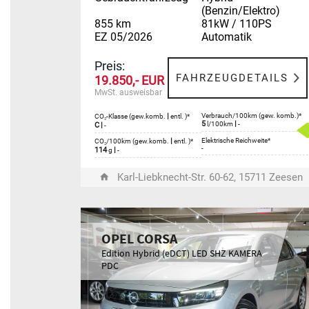
(Benzin/Elektro)
855 km
81kW / 110PS
EZ 05/2026
Automatik
Preis:
FAHRZEUGDETAILS
19.850,- EUR
MwSt. ausweisbar
|
Verbrauch/100km (gew. komb.)*
CO₂-Klasse (gew.komb.
entl. )*
5
|
l/100km
-
C
|
-
|
Elektrische Reichweite*
CO₂/100km (gew.komb.
entl. )*
-
114
|
g
-
Karl-Liebknecht-Str. 60-62, 15711 Zeesen
OPEL CORSA
Edition Hybrid (eDCT) LED SHZ KAMERA
PDC